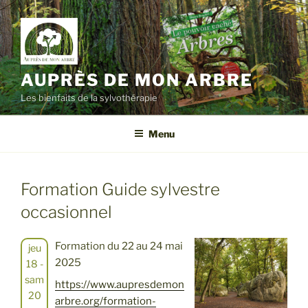
Aller
au
contenu
principal
AUPRÈS DE MON ARBRE
Les bienfaits de la sylvothérapie
Menu
Formation Guide sylvestre
occasionnel
Formation du 22 au 24 mai
jeu
2025
18 -
sam
https://www.aupresdemon
20
arbre.org/formation-