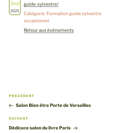
Sep
guide-sylvestre/
2025
Catégorie Formation guide sylvestre
occasionnel
Retour aux évènements
Navigation
Article
PRÉCÉDENT
de
précédent
Salon Bien être Porte de Versailles
l’article
Article
SUIVANT
suivant
Dédicace salon du livre Paris