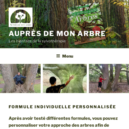
Aller
au
contenu
principal
AUPRÈS DE MON ARBRE
Les bienfaits de la sylvothérapie
Menu
FORMULE INDIVIDUELLE PERSONNALISÉE
Après avoir testé différentes formules, vous pouvez
personnaliser votre approche des arbres afin de