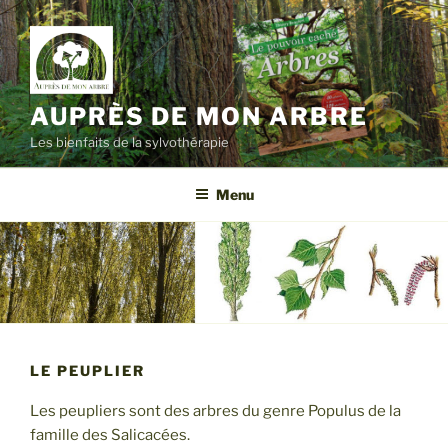
Aller
au
contenu
principal
AUPRÈS DE MON ARBRE
Les bienfaits de la sylvothérapie
Menu
LE PEUPLIER
Les peupliers sont des arbres du genre Populus de la
famille des Salicacées.