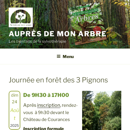
Aller
au
contenu
principal
AUPRÈS DE MON ARBRE
Les bienfaits de la sylvothérapie
Menu
Journée en forêt des 3 Pignons
De 9H30 à 17H00
dim
24
Après
inscription
, r
endez-
Aoû
vous à 9h30 devant le
t
Château de Courances
2025
Inscription formule