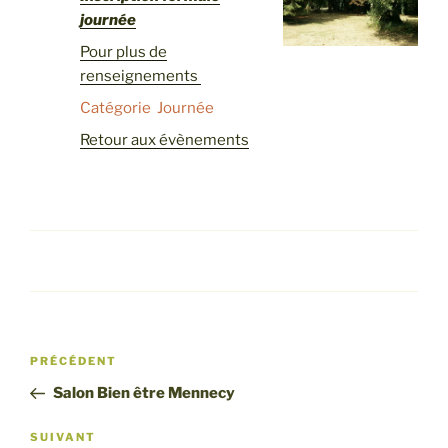
journée
Pour plus de
renseignements
Catégorie Journée
Retour aux évènements
Navigation
Article
PRÉCÉDENT
de
précédent
Salon Bien être Mennecy
l’article
Article
SUIVANT